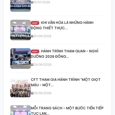
10/07/2026
KHI VĂN HÓA LÀ NHỮNG HÀNH
HOT
ĐỘNG THIẾT THỰC...
30/06/2026
HÀNH TRÌNH THAM QUAN – NGHỈ
HOT
DƯỠNG 2026 ĐỒNG...
29/06/2026
CFT THAM GIA HÀNH TRÌNH “MỘT GIỌT
MÁU – MỘT...
29/06/2026
MỖI TRANG SÁCH – MỘT BƯỚC TIẾN TIẾP
TỤC LAN...