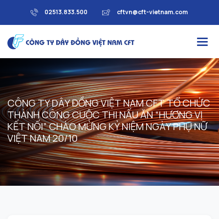
02513.833.500
cftvn@cft-vietnam.com
C
Ô
N
G
T
Y
D
Â
Y
Đ
Ồ
N
G
V
I
Ệ
T
N
A
M
C
F
T
T
Ổ
C
H
Ứ
C
T
H
À
N
H
C
Ô
N
G
C
U
Ộ
C
T
H
I
N
Ấ
U
Ă
N
“
H
Ư
Ơ
N
G
V
Ị
K
Ế
T
N
Ố
I
”
C
H
À
O
M
Ừ
N
G
K
Ỷ
N
I
Ệ
M
N
G
À
Y
P
H
Ụ
N
Ữ
V
I
Ệ
T
N
A
M
2
0
/
1
0