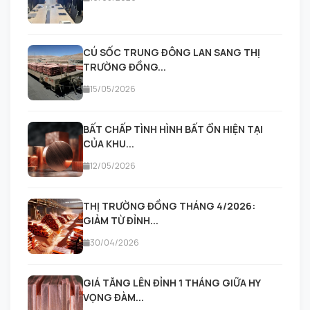
CÚ SỐC TRUNG ĐÔNG LAN SANG THỊ
TRƯỜNG ĐỒNG...
15/05/2026
BẤT CHẤP TÌNH HÌNH BẤT ỔN HIỆN TẠI
CỦA KHU...
12/05/2026
THỊ TRƯỜNG ĐỒNG THÁNG 4/2026:
GIẢM TỪ ĐỈNH...
30/04/2026
GIÁ TĂNG LÊN ĐỈNH 1 THÁNG GIỮA HY
VỌNG ĐÀM...