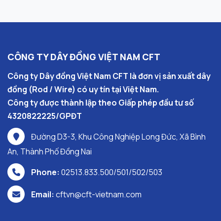
CÔNG TY DÂY ĐỒNG VIỆT NAM CFT
Công ty Dây đồng Việt Nam CFT là đơn vị sản xuất dây
đồng (Rod / Wire) có uy tín tại Việt Nam.
Công ty được thành lập theo Giấp phép đầu tư số
4320822225/GPĐT
Đường D3-3, Khu Công Nghiệp Long Đức, Xã Bình
An, Thành Phố Đồng Nai
Phone:
02513.833.500/501/502/503
Email:
cftvn@cft-vietnam.com