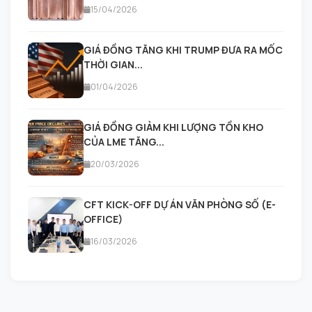
15/04/2026
GIÁ ĐỒNG TĂNG KHI TRUMP ĐƯA RA MỐC
THỜI GIAN...
01/04/2026
GIÁ ĐỒNG GIẢM KHI LƯỢNG TỒN KHO
CỦA LME TĂNG...
20/03/2026
CFT KICK-OFF DỰ ÁN VĂN PHÒNG SỐ (E-
OFFICE)
16/03/2026