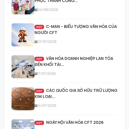
PHỤC THÀNH CÔNG...
04/08/2026
C-MAN – BIỂU TƯỢNG VĂN HÓA CỦA
HOT
NGƯỜI CFT
27/07/2026
VĂN HÓA DOANH NGHIỆP LAN TỎA
HOT
ĐẾN KHỐI TÀI...
17/07/2026
CÁC QUỐC GIA SỞ HỮU TRỮ LƯỢNG
HOT
KIM LOẠI...
14/07/2026
NGÀY HỘI VĂN HÓA CFT 2026
HOT