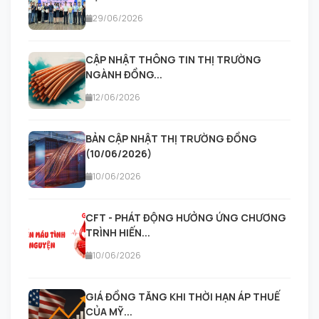
29/06/2026
CẬP NHẬT THÔNG TIN THỊ TRƯỜNG
NGÀNH ĐỒNG...
12/06/2026
BẢN CẬP NHẬT THỊ TRƯỜNG ĐỒNG
(10/06/2026)
10/06/2026
CFT - PHÁT ĐỘNG HƯỞNG ỨNG CHƯƠNG
TRÌNH HIẾN...
10/06/2026
GIÁ ĐỒNG TĂNG KHI THỜI HẠN ÁP THUẾ
CỦA MỸ...