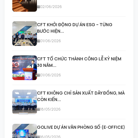
02/06/2026
CFT KHỞI ĐỘNG DỰ ÁN ESG – TỪNG
BƯỚC HIỆN...
01/06/2026
CFT TỔ CHỨC THÀNH CÔNG LỄ KỶ NIỆM
30 NĂM...
01/06/2026
CFT KHÔNG CHỈ SẢN XUẤT DÂY ĐỒNG, MÀ
CÒN KIẾN...
18/05/2026
GOLIVE DỰ ÁN VĂN PHÒNG SỐ (E-OFFICE)
16/05/2026