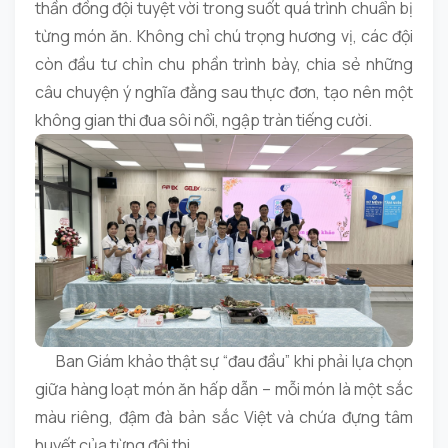
thần đồng đội tuyệt vời trong suốt quá trình chuẩn bị
từng món ăn. Không chỉ chú trọng hương vị, các đội
còn đầu tư chỉn chu phần trình bày, chia sẻ những
câu chuyện ý nghĩa đằng sau thực đơn, tạo nên một
không gian thi đua sôi nổi, ngập tràn tiếng cười.
Ban Giám khảo thật sự “đau đầu” khi phải lựa chọn
giữa hàng loạt món ăn hấp dẫn – mỗi món là một sắc
màu riêng, đậm đà bản sắc Việt và chứa đựng tâm
huyết của từng đội thi.