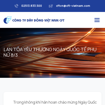
02513.833.500
cftvn@cft-vietnam.com
L
A
N
T
Ỏ
A
Y
Ê
U
T
H
Ư
Ơ
N
G
N
G
À
Y
Q
U
Ố
C
T
Ế
P
H
Ụ
N
Ữ
8
/
3
Trong không khí hân hoan chào mừng Ngày Quốc