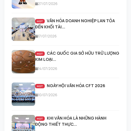
27/07/2026
VĂN HÓA DOANH NGHIỆP LAN TỎA
HOT
ĐẾN KHỐI TÀI...
17/07/2026
CÁC QUỐC GIA SỞ HỮU TRỮ LƯỢNG
HOT
KIM LOẠI...
14/07/2026
NGÀY HỘI VĂN HÓA CFT 2026
HOT
10/07/2026
KHI VĂN HÓA LÀ NHỮNG HÀNH
HOT
ĐỘNG THIẾT THỰC...