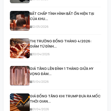
BẤT CHẤP TÌNH HÌNH BẤT ỔN HIỆN TẠI
CỦA KHU...
12/05/2026
THỊ TRƯỜNG ĐỒNG THÁNG 4/2026:
GIẢM TỪ ĐỈNH...
30/04/2026
GIÁ TĂNG LÊN ĐỈNH 1 THÁNG GIỮA HY
VỌNG ĐÀM...
15/04/2026
GIÁ ĐỒNG TĂNG KHI TRUMP ĐƯA RA MỐC
THỜI GIAN...
01/04/2026