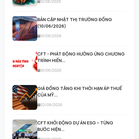
12/06/2026
BẢN CẬP NHẬT THỊ TRƯỜNG ĐỒNG
(10/06/2026)
10/06/2026
CFT - PHÁT ĐỘNG HƯỞNG ỨNG CHƯƠNG
TRÌNH HIẾN...
10/06/2026
GIÁ ĐỒNG TĂNG KHI THỜI HẠN ÁP THUẾ
CỦA MỸ...
02/06/2026
CFT KHỞI ĐỘNG DỰ ÁN ESG – TỪNG
BƯỚC HIỆN...