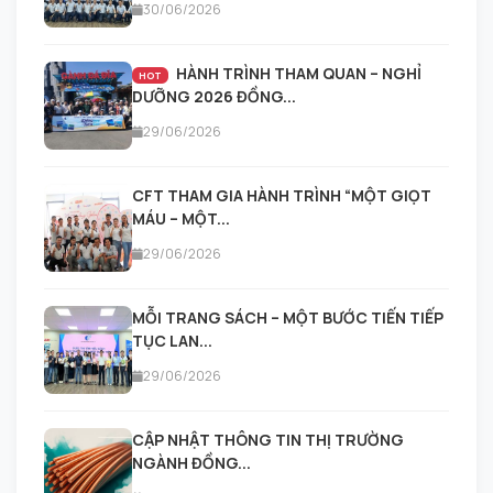
30/06/2026
HÀNH TRÌNH THAM QUAN – NGHỈ
HOT
DƯỠNG 2026 ĐỒNG...
29/06/2026
CFT THAM GIA HÀNH TRÌNH “MỘT GIỌT
MÁU – MỘT...
29/06/2026
MỖI TRANG SÁCH – MỘT BƯỚC TIẾN TIẾP
TỤC LAN...
29/06/2026
CẬP NHẬT THÔNG TIN THỊ TRƯỜNG
NGÀNH ĐỒNG...