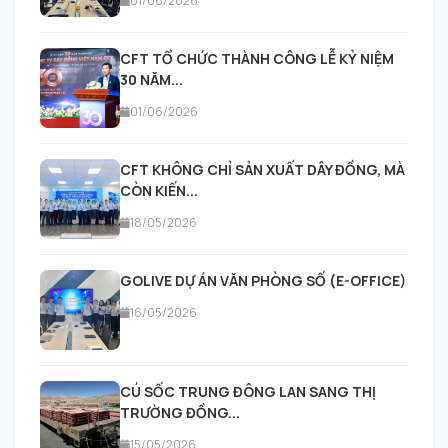
01/06/2026
CFT TỔ CHỨC THÀNH CÔNG LỄ KỶ NIỆM
30 NĂM...
01/06/2026
CFT KHÔNG CHỈ SẢN XUẤT DÂY ĐỒNG, MÀ
CÒN KIẾN...
18/05/2026
GOLIVE DỰ ÁN VĂN PHÒNG SỐ (E-OFFICE)
16/05/2026
CÚ SỐC TRUNG ĐÔNG LAN SANG THỊ
TRƯỜNG ĐỒNG...
15/05/2026