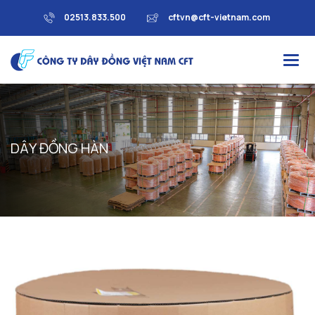
02513.833.500
cftvn@cft-vietnam.com
D
Â
Y
Đ
Ồ
N
G
H
À
N