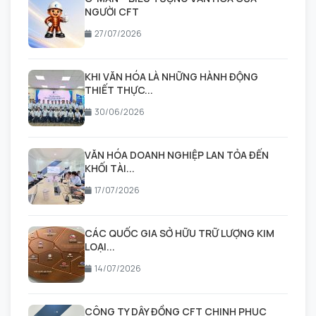
NGƯỜI CFT
27/07/2026
KHI VĂN HÓA LÀ NHỮNG HÀNH ĐỘNG
THIẾT THỰC...
30/06/2026
VĂN HÓA DOANH NGHIỆP LAN TỎA ĐẾN
KHỐI TÀI...
17/07/2026
CÁC QUỐC GIA SỞ HỮU TRỮ LƯỢNG KIM
LOẠI...
14/07/2026
CÔNG TY DÂY ĐỒNG CFT CHINH PHỤC