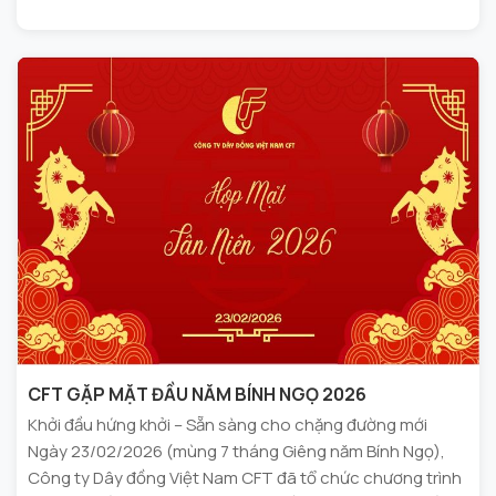
CFT GẶP MẶT ĐẦU NĂM BÍNH NGỌ 2026
Khởi đầu hứng khởi – Sẵn sàng cho chặng đường mới
Ngày 23/02/2026 (mùng 7 tháng Giêng năm Bính Ngọ),
Công ty Dây đồng Việt Nam CFT đã tổ chức chương trình