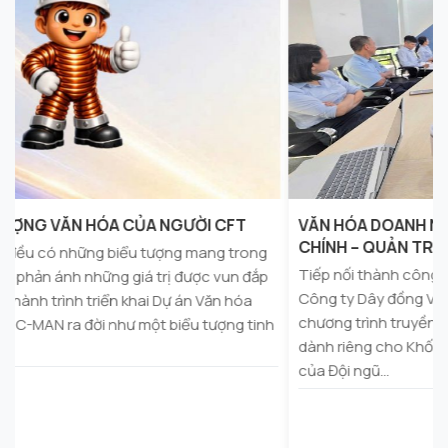
VĂN HÓA DOANH NGHIỆP LAN TỎA ĐẾN KHỐI TÀI
CHÍNH – QUẢN TRỊ CFT
Tiếp nối thành công tại Khối Sản xuất, ngày 16/07/2026,
Công ty Dây đồng Việt Nam CFT đã tổ chức thành công
chương trình truyền thông Văn hóa doanh nghiệp (VHDN)
h
dành riêng cho Khối Tài chính – Quản trị. Dưới sự dẫn dắt
của Đội ngũ...