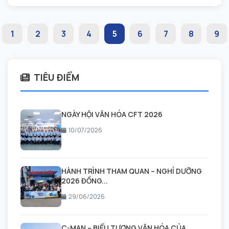
1
2
3
4
5
6
7
8
9
TIÊU ĐIỂM
NGÀY HỘI VĂN HÓA CFT 2026
10/07/2026
HÀNH TRÌNH THAM QUAN – NGHỈ DƯỠNG
2026 ĐỒNG...
29/06/2026
C-MAN – BIỂU TƯỢNG VĂN HÓA CỦA