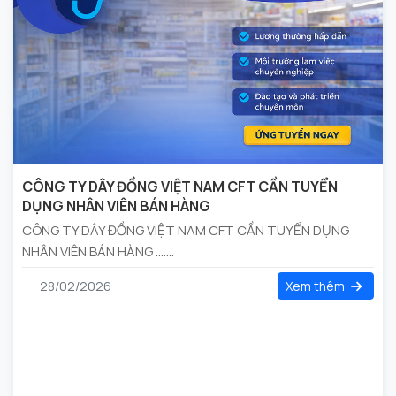
CÔNG TY DÂY ĐỒNG VIỆT NAM CFT CẦN TUYỂN
DỤNG NHÂN VIÊN BÁN HÀNG
CÔNG TY DÂY ĐỒNG VIỆT NAM CFT CẦN TUYỂN DỤNG
NHÂN VIÊN BÁN HÀNG .......
28/02/2026
Xem thêm