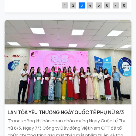
1
2
3
4
5
6
7
8
LAN TỎA YÊU THƯƠNG NGÀY QUỐC TẾ PHỤ NỮ 8/3
Trong không khí hân hoan chào mừng Ngày Quốc tế Phụ
nữ 8/3, Ngày 7/3 Công ty Dây đồng Việt Nam CFT đã tổ
chức chương trình gặp mặt thân mật nhằm tri ân và tôn