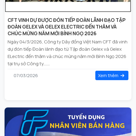
CFT VINH DỰ ĐƯỢC ĐÓN TIẾP ĐOÀN LÃNH ĐẠO TẬP
ĐOÀN GELEX VÀ GELEX ELECTRIC ĐẾN THĂM VÀ
CHÚC MỪNG NĂM MỚI BÍNH NGỌ 2026
Ngày 04/3/2026, Công ty Dây đồng Việt Nam CFT đã vinh
dự đón tiếp Đoàn lãnh đạo từ Tập đoàn Gelex và Gelex
ELectric đến thăm và chúc mừng năm mới Bính Ngọ 2026
tại trụ sở Công ty.......
07/03/2026
Xem thêm