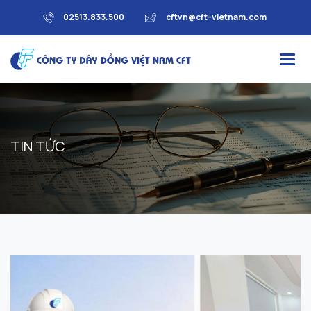
02513.833.500
cftvn@cft-vietnam.com
T
I
N
T
Ứ
C