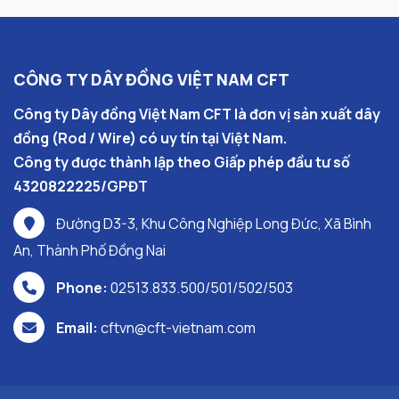
CÔNG TY DÂY ĐỒNG VIỆT NAM CFT
Công ty Dây đồng Việt Nam CFT là đơn vị sản xuất dây
đồng (Rod / Wire) có uy tín tại Việt Nam.
Công ty được thành lập theo Giấp phép đầu tư số
4320822225/GPĐT
Đường D3-3, Khu Công Nghiệp Long Đức, Xã Bình
An, Thành Phố Đồng Nai
Phone:
02513.833.500/501/502/503
Email:
cftvn@cft-vietnam.com