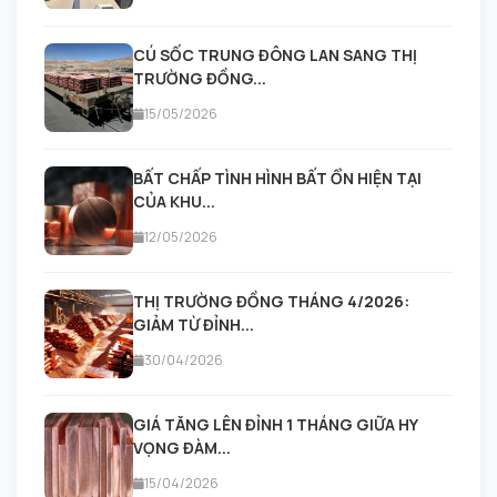
CÚ SỐC TRUNG ĐÔNG LAN SANG THỊ
TRƯỜNG ĐỒNG...
15/05/2026
BẤT CHẤP TÌNH HÌNH BẤT ỔN HIỆN TẠI
CỦA KHU...
12/05/2026
THỊ TRƯỜNG ĐỒNG THÁNG 4/2026:
GIẢM TỪ ĐỈNH...
30/04/2026
GIÁ TĂNG LÊN ĐỈNH 1 THÁNG GIỮA HY
VỌNG ĐÀM...
15/04/2026