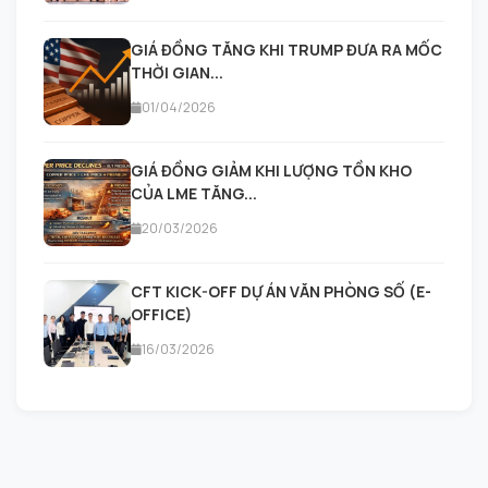
GIÁ ĐỒNG TĂNG KHI TRUMP ĐƯA RA MỐC
THỜI GIAN...
01/04/2026
GIÁ ĐỒNG GIẢM KHI LƯỢNG TỒN KHO
CỦA LME TĂNG...
20/03/2026
CFT KICK-OFF DỰ ÁN VĂN PHÒNG SỐ (E-
OFFICE)
16/03/2026