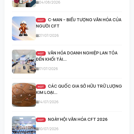
04/08/2026
C-MAN – BIỂU TƯỢNG VĂN HÓA CỦA
HOT
NGƯỜI CFT
27/07/2026
VĂN HÓA DOANH NGHIỆP LAN TỎA
HOT
ĐẾN KHỐI TÀI...
17/07/2026
CÁC QUỐC GIA SỞ HỮU TRỮ LƯỢNG
HOT
KIM LOẠI...
14/07/2026
NGÀY HỘI VĂN HÓA CFT 2026
HOT
10/07/2026