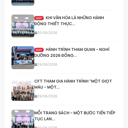
KHI VĂN HÓA LÀ NHỮNG HÀNH
HOT
ĐỘNG THIẾT THỰC...
30/06/2026
HÀNH TRÌNH THAM QUAN – NGHỈ
HOT
DƯỠNG 2026 ĐỒNG...
29/06/2026
CFT THAM GIA HÀNH TRÌNH “MỘT GIỌT
MÁU – MỘT...
29/06/2026
MỖI TRANG SÁCH – MỘT BƯỚC TIẾN TIẾP
TỤC LAN...
29/06/2026