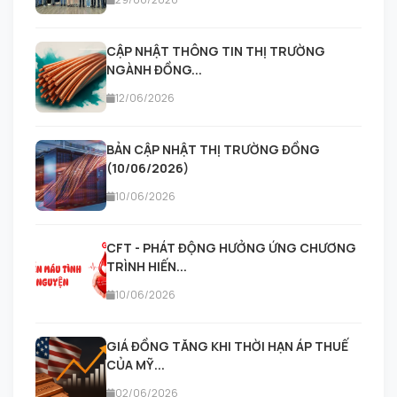
CẬP NHẬT THÔNG TIN THỊ TRƯỜNG
NGÀNH ĐỒNG...
12/06/2026
BẢN CẬP NHẬT THỊ TRƯỜNG ĐỒNG
(10/06/2026)
10/06/2026
CFT - PHÁT ĐỘNG HƯỞNG ỨNG CHƯƠNG
TRÌNH HIẾN...
10/06/2026
GIÁ ĐỒNG TĂNG KHI THỜI HẠN ÁP THUẾ
CỦA MỸ...
02/06/2026