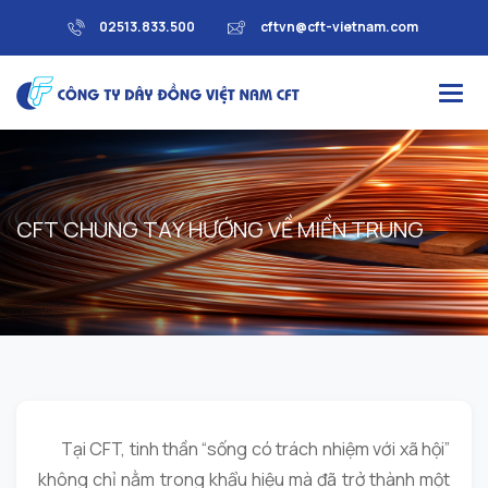
02513.833.500
cftvn@cft-vietnam.com
C
F
T
C
H
U
N
G
T
A
Y
H
Ư
Ớ
N
G
V
Ề
M
I
Ề
N
T
R
U
N
G
Tại CFT, tinh thần “sống có trách nhiệm với xã hội”
không chỉ nằm trong khẩu hiệu mà đã trở thành một