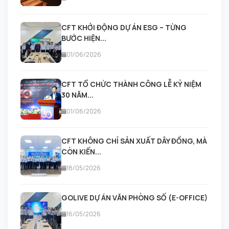
CFT KHỞI ĐỘNG DỰ ÁN ESG – TỪNG
BƯỚC HIỆN...
01/06/2026
CFT TỔ CHỨC THÀNH CÔNG LỄ KỶ NIỆM
30 NĂM...
01/06/2026
CFT KHÔNG CHỈ SẢN XUẤT DÂY ĐỒNG, MÀ
CÒN KIẾN...
18/05/2026
GOLIVE DỰ ÁN VĂN PHÒNG SỐ (E-OFFICE)
16/05/2026